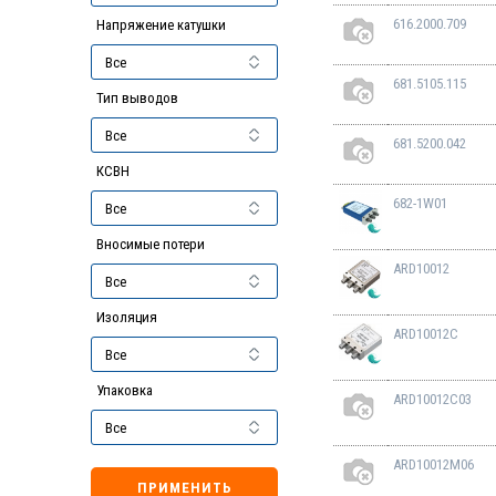
616.2000.709
Напряжение катушки
681.5105.115
Тип выводов
681.5200.042
КСВН
682-1W01
Вносимые потери
ARD10012
Изоляция
ARD10012C
Упаковка
ARD10012C03
ARD10012M06
ПРИМЕНИТЬ