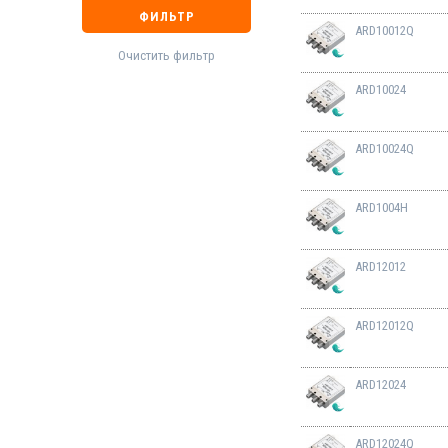
ФИЛЬТР
ARD10012Q
Очистить фильтр
ARD10024
ARD10024Q
ARD1004H
ARD12012
ARD12012Q
ARD12024
ARD12024Q