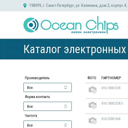
Skip
198099, г. Санкт-Петербург, ул. Калинина, дом 2, корпус 4,
to
content
Каталог электронных
Производитель
ФОТО
ПАРТНОМЕР
616.1800.328
Форма контакта
616.1800.328.5
Частота
616.2000.364