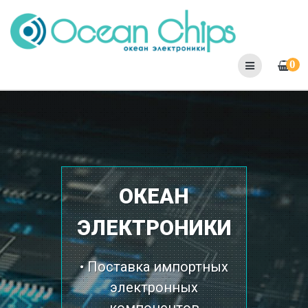
Skip
to
content
0
ОКЕАН
ЭЛЕКТРОНИКИ
• Поставка импортных
электронных
компонентов