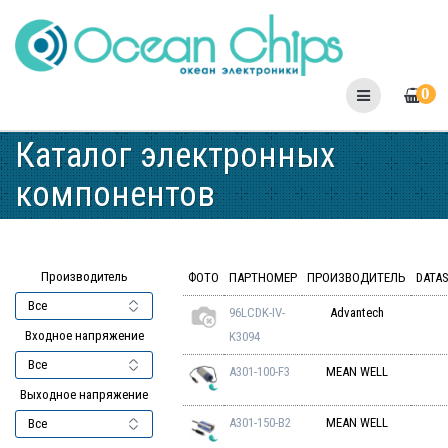
Skip
to
content
0
Каталог электронных
компонентов
Производитель
ФОТО
ПАРТНОМЕР
ПРОИЗВОДИТЕЛЬ
DATA
96LCDK-IV-
Advantech
Входное напряжение
K3094
A301-100-F3
MEAN WELL
Выходное напряжение
A301-150-B2
MEAN WELL