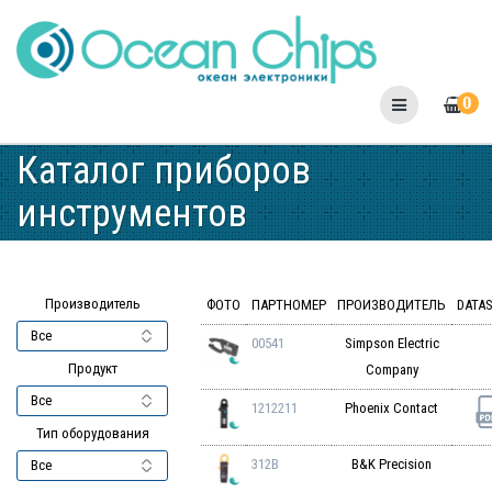
Skip
to
content
0
Каталог приборов
инструментов
Производитель
ФОТО
ПАРТНОМЕР
ПРОИЗВОДИТЕЛЬ
DATA
00541
Simpson Electric
Продукт
Company
1212211
Phoenix Contact
Тип оборудования
312B
B&K Precision