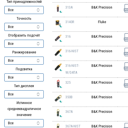
Тип принадлежностей
313A
B&K Precision
Точность
3140R
Fluke
Отобразить подсчёт
316
B&K Precision
316-NIST
B&K Precision
Ранжирование
316-NIST-
B&K Precision
Подсветка
W/DATA
325
B&K Precision
Тип дисплея
350B
B&K Precision
Истинное
среднеквадратичное
367A
B&K Precision
значение
367A-NIST
B&K Precision