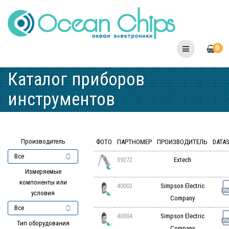
Skip
to
content
0
Каталог приборов
инструментов
Производитель
ФОТО
ПАРТНОМЕР
ПРОИЗВОДИТЕЛЬ
DATA
39272
Extech
Измеряемые
компоненты или
40003
Simpson Electric
условия
Company
40004
Simpson Electric
Тип оборудования
Company