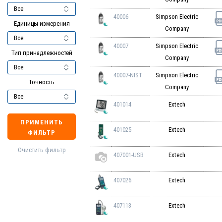
40006
Simpson Electric
Единицы измерения
Company
40007
Simpson Electric
Тип принадлежностей
Company
40007-NIST
Simpson Electric
Точность
Company
401014
Extech
ПРИМЕНИТЬ
401025
Extech
ФИЛЬТР
Очистить фильтр
407001-USB
Extech
407026
Extech
407113
Extech