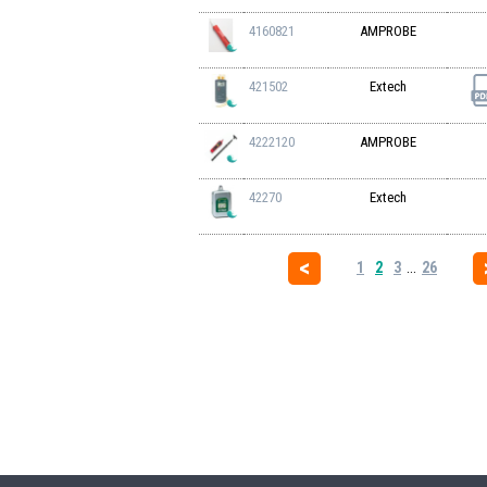
4160821
AMPROBE
421502
Extech
4222120
AMPROBE
42270
Extech
1
2
3
...
26