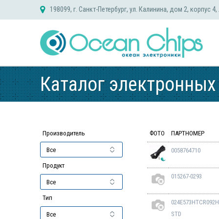
Skip
198099, г. Санкт-Петербург, ул. Калинина, дом 2, корпус 4,
to
content
Каталог электронных
Производитель
ФОТО
ПАРТНОМЕР
0058764710
Продукт
015267-0293
Тип
024E573HTCR092H
STD