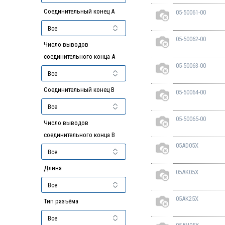
Соединительный конец А
05-50061-00
05-50062-00
Число выводов
соединительного конца A
05-50063-00
Соединительный конец B
05-50064-00
05-50065-00
Число выводов
соединительного конца B
05AD05X
Длина
05AK05X
05AK25X
Тип разъёма