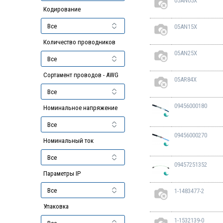
05AN05X
Кодирование
05AN15X
Количество проводников
05AN25X
Сортамент проводов - AWG
05AR84X
09456000180
Номинальное напряжение
09456000270
Номинальный ток
09457251352
Параметры IP
1-1483477-2
Упаковка
1-1532139-0