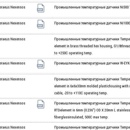
eraeus Nexensos
Промышленные температурные датчики Ni500 T
eraeus Nexensos
Промышленные температурные датчики Ni1000 
eraeus Nexensos
Промышленные температурные датчики Tempera
element in brass threaded hex housing, G1/8thread,
to +250C operating temp.
eraeus Nexensos
Промышленные температурные датчики W-EYK
eraeus Nexensos
Промышленные температурные датчики Temperat
element in 6x6x30mm molded plastichousing with mo
cable, -20 to +110C operating temp.
eraeus Nexensos
Промышленные температурные датчики Temperat
RTDelement in 6mm (0.236") OD X 20mm L stainless
fiberglassinsulated, 500C max temp.
eraeus Nexensos
Промышленные температурные датчики Temperat