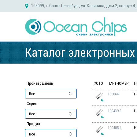
Skip
198099, г. Санкт-Петербург, ул. Калинина, дом 2, корпус 4,
to
content
Каталог электронных
Производитель
ФОТО
ПАРТНОМЕР
П
100064
H
Серия
100439-3
H
Продукт
100485-4
H