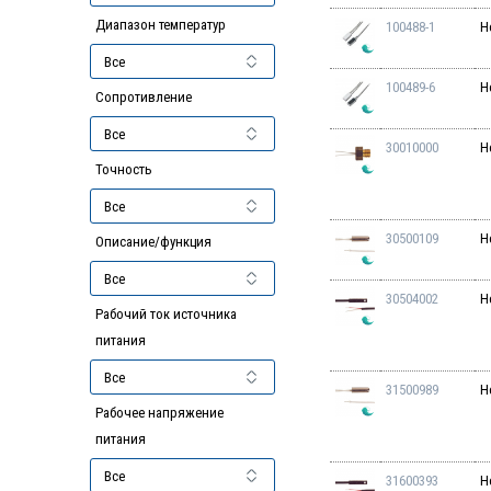
Диапазон температур
100488-1
H
100489-6
H
Сопротивление
30010000
H
Точность
30500109
H
Описание/функция
30504002
H
Рабочий ток источника
питания
31500989
H
Рабочее напряжение
питания
31600393
H