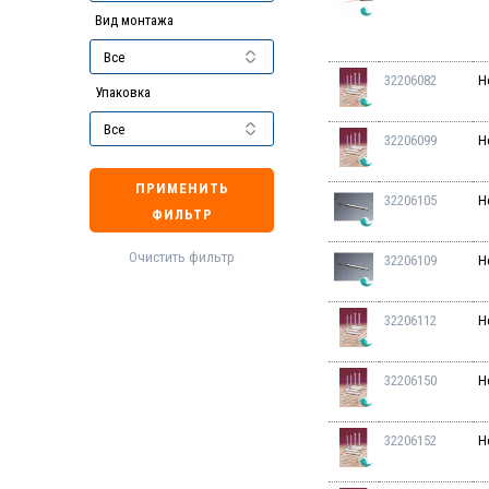
Вид монтажа
32206082
H
Упаковка
32206099
H
ПРИМЕНИТЬ
32206105
H
ФИЛЬТР
Очистить фильтр
32206109
H
32206112
H
32206150
H
32206152
H