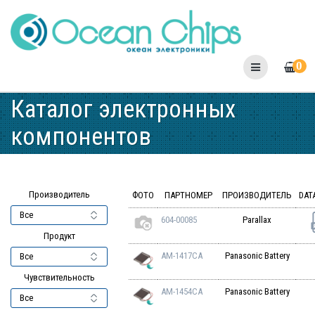
Skip
to
content
0
Каталог электронных
компонентов
Производитель
ФОТО
ПАРТНОМЕР
ПРОИЗВОДИТЕЛЬ
DAT
604-00085
Parallax
Продукт
AM-1417CA
Panasonic Battery
Чувствительность
AM-1454CA
Panasonic Battery