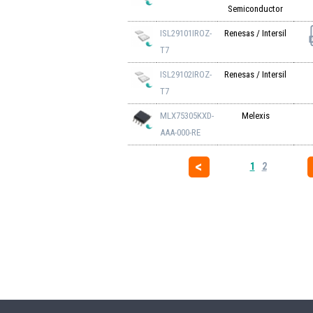
Semiconductor
ISL29101IROZ-
Renesas / Intersil
T7
ISL29102IROZ-
Renesas / Intersil
T7
MLX75305KXD-
Melexis
AAA-000-RE
1
2