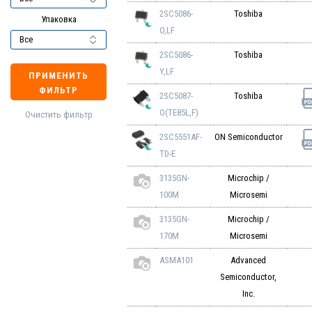
2SC5086-
Toshiba
Упаковка
O,LF
2SC5086-
Toshiba
Y,LF
ПРИМЕНИТЬ
ФИЛЬТР
2SC5087-
Toshiba
O(TE85L,F)
Очистить фильтр
2SC5551AF-
ON Semiconductor
TD-E
3135GN-
Microchip /
100M
Microsemi
3135GN-
Microchip /
170M
Microsemi
ASMA101
Advanced
Semiconductor,
Inc.