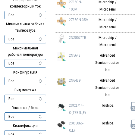
2735GN-
Microchip /
коллекторный ток
100M
Microsemi
2735GN-35M
Microchip /
Минимальная рабочая
Microsemi
температура
2N2857/TR
Microchip /
Microsemi
Максимальная
рабочая температура
2N5643
Advanced
Semiconductor,
Inc.
Конфигурация
2N6439
Advanced
Semiconductor,
Вид монтажа
Inc.
2SC2714-
Toshiba
Упаковка / блок
O(TE85L,F)
2SC5066-
Toshiba
Квалификация
O,LF