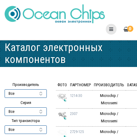
Skip
to
content
0
Каталог электронных
компонентов
Производитель
ФОТО
ПАРТНОМЕР
ПРОИЗВОДИТЕЛЬ
DATA
1214-30
Microchip /
Серия
Microsemi
2307
Microchip /
Тип транзистора
Microsemi
2729-125
Microchip /