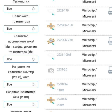
Технология
Microsemi
2729-170
Microchip /
Полярность
Microsemi
транзистора
2729GN-150
Microchip /
Microsemi
Коллектор
2729GN-270
Microchip /
постоянного тока/
Microsemi
Мин. коэфф. усиления
транзистора (hfe
2731-100M
Microchip /
Microsemi
Напряжение
2731-20
Microchip /
коллектор-эмиттер
Microsemi
(VCEO), макс.
2731GN-
Microchip /
110M
Microsemi
Напряжение эмиттер-
база (VEBO)
2731GN-
Microchip /
200M
Microsemi
Непрерывный