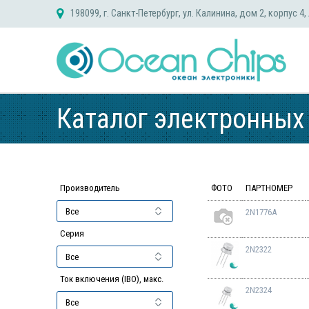
Skip
198099, г. Санкт-Петербург, ул. Калинина, дом 2, корпус 4,
to
content
Каталог электронных
Производитель
ФОТО
ПАРТНОМЕР
2N1776A
Серия
2N2322
Ток включения (IBO), макс.
2N2324