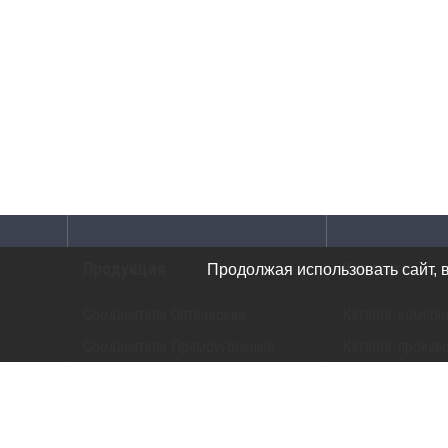
Продукция
Каталоги
Продолжая использовать сайт, 
Соединители Оптические
Каталог компон
Соединители Прямоугольные
Каталог произв
Соединители G-Серия
Каталог прибор
Соединители Цилиндрические
Трансиверы