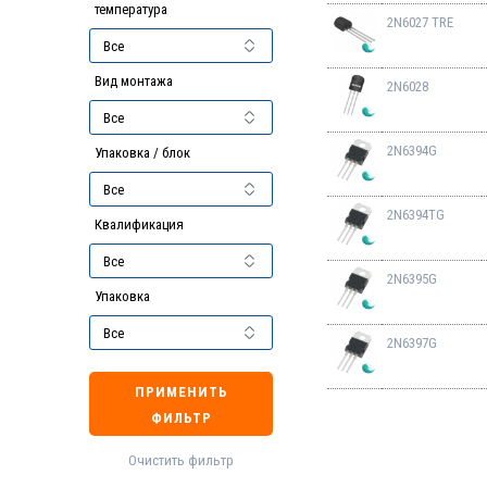
температура
2N6027 TRE
Вид монтажа
2N6028
2N6394G
Упаковка / блок
2N6394TG
Квалификация
2N6395G
Упаковка
2N6397G
ПРИМЕНИТЬ
ФИЛЬТР
Очистить фильтр