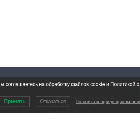
Адрес
вы соглашаетесь на обработку файлов cookie и Политикой 
г. Санкт-Петербург, ул. Калинина,
ентов
Принять
Отказаться
Политика конфиденциальност
дом 2, корпус 4, литера А,
одителей
помещение 1Н
ов инструментов
Тел.: 8 (812) 309-75-97
Email: ocean@oceanchips.ru