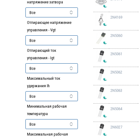
напряжение затвора
2N4169
Отпирающее напряжение
управления - Vgt
2N5060
Отпирающий ток
2N5061
управления - Igt
2N5062
Максимальный ток
удержания Ih
2N5063
Минимальная рабочая
2N5064
температура
2N6027
Максимальная рабочая