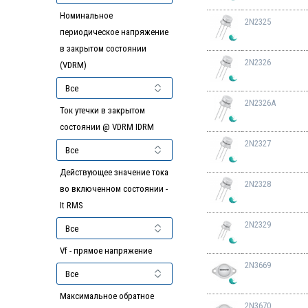
Номинальное
2N2325
периодическое напряжение
в закрытом состоянии
2N2326
(VDRM)
2N2326A
Ток утечки в закрытом
состоянии @ VDRM IDRM
2N2327
Действующее значение тока
2N2328
во включенном состоянии -
It RMS
2N2329
Vf - прямое напряжение
2N3669
Максимальное обратное
2N3670