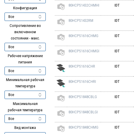
80HCPS1432CHMHI
IDT
Конфигурация
80HCPS1432RM
IDT
Сопротивление во
включенном
80HCPS1616CHMG
IDT
состоянии - макс.
80HCPS1616CHMGI
IDT
Рабочее напряжение
питания
80HCPS1616CHR
IDT
Минимальная рабочая
80HCPS1616CHRI
IDT
температура
80HCPS1848CBLG
IDT
Максимальная
рабочая температура
80HCPS1848CBLGI
IDT
80HCPS1848CHMG
IDT
Вид монтажа