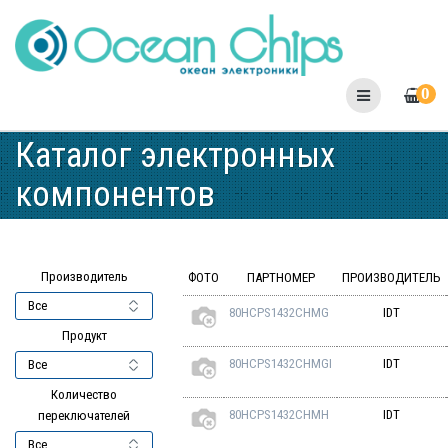
Skip
to
content
0
Каталог электронных
компонентов
Производитель
ФОТО
ПАРТНОМЕР
ПРОИЗВОДИТЕЛЬ
80HCPS1432CHMG
IDT
Продукт
80HCPS1432CHMGI
IDT
Количество
80HCPS1432CHMH
IDT
переключателей