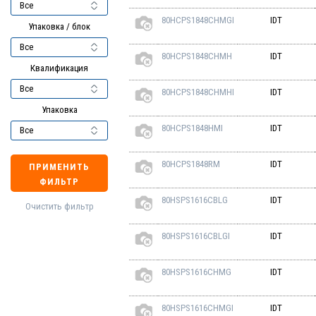
80HCPS1848CHMGI
IDT
Упаковка / блок
80HCPS1848CHMH
IDT
Квалификация
80HCPS1848CHMHI
IDT
Упаковка
80HCPS1848HMI
IDT
80HCPS1848RM
IDT
ПРИМЕНИТЬ
ФИЛЬТР
80HSPS1616CBLG
IDT
Очистить фильтр
80HSPS1616CBLGI
IDT
80HSPS1616CHMG
IDT
80HSPS1616CHMGI
IDT