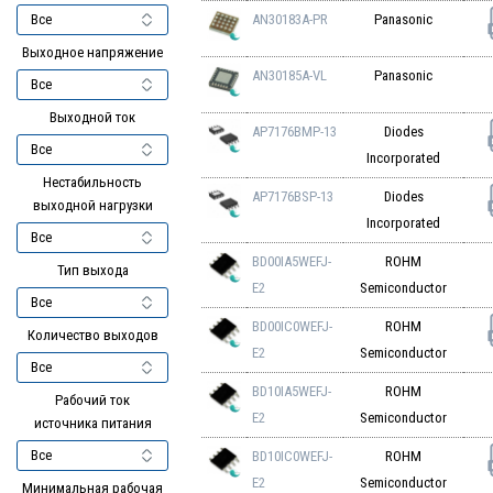
AN30183A-PR
Panasonic
Выходное напряжение
AN30185A-VL
Panasonic
Выходной ток
AP7176BMP-13
Diodes
Incorporated
Нестабильность
AP7176BSP-13
Diodes
выходной нагрузки
Incorporated
BD00IA5WEFJ-
ROHM
Тип выхода
E2
Semiconductor
BD00IC0WEFJ-
ROHM
Количество выходов
E2
Semiconductor
BD10IA5WEFJ-
ROHM
Рабочий ток
E2
Semiconductor
источника питания
BD10IC0WEFJ-
ROHM
E2
Semiconductor
Минимальная рабочая