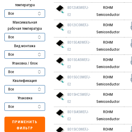
температура
BD12IA5WEFJ-
ROHM
E2
Semiconductor
Максимальная
BD12IC0WEFJ-
ROHM
рабочая температура
E2
Semiconductor
BD15GA3WEFJ-
ROHM
Вид монтажа
E2
Semiconductor
BD15GA5WEFJ-
ROHM
Упаковка / блок
E2
Semiconductor
BD15GC0WEFJ-
ROHM
Квалификация
E2
Semiconductor
BD15HC5WEFJ-
ROHM
Упаковка
E2
Semiconductor
BD15IA5WEFJ-
ROHM
E2
Semiconductor
ПРИМЕНИТЬ
ФИЛЬТР
BD15IC0WEFJ-
ROHM