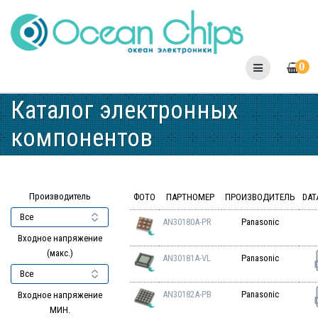
Skip
to
content
0
Каталог электронных
компонентов
Производитель
ФОТО
ПАРТНОМЕР
ПРОИЗВОДИТЕЛЬ
DAT
AN30180A-PR
Panasonic
Входное напряжение
(макс.)
AN30181A-VL
Panasonic
AN30182A-PB
Panasonic
Входное напряжение
МИН.