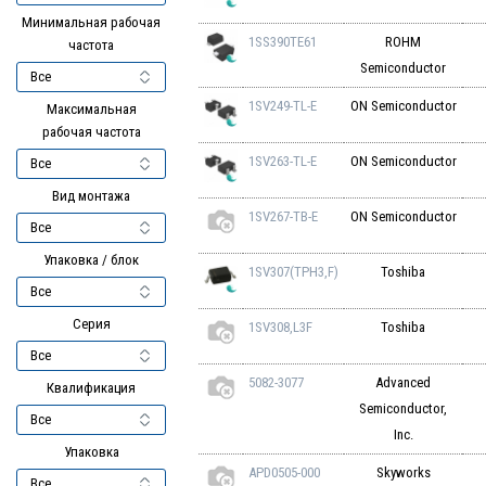
Минимальная рабочая
1SS390TE61
ROHM
частота
Semiconductor
1SV249-TL-E
ON Semiconductor
Максимальная
рабочая частота
1SV263-TL-E
ON Semiconductor
Вид монтажа
1SV267-TB-E
ON Semiconductor
Упаковка / блок
1SV307(TPH3,F)
Toshiba
Серия
1SV308,L3F
Toshiba
5082-3077
Advanced
Квалификация
Semiconductor,
Inc.
Упаковка
APD0505-000
Skyworks