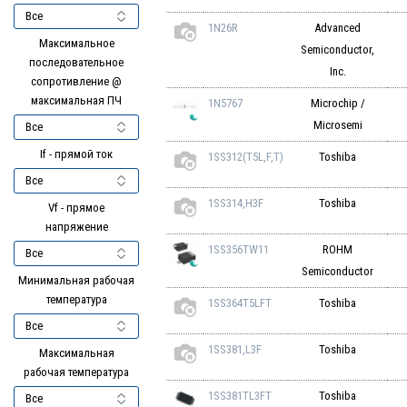
1N26R
Advanced
Максимальное
Semiconductor,
последовательное
Inc.
сопротивление @
максимальная ПЧ
1N5767
Microchip /
Microsemi
If - прямой ток
1SS312(T5L,F,T)
Toshiba
1SS314,H3F
Toshiba
Vf - прямое
напряжение
1SS356TW11
ROHM
Semiconductor
Минимальная рабочая
температура
1SS364T5LFT
Toshiba
1SS381,L3F
Toshiba
Максимальная
рабочая температура
1SS381TL3FT
Toshiba