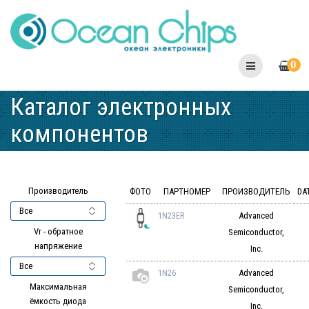
Skip
to
content
0
Каталог электронных
компонентов
Производитель
ФОТО
ПАРТНОМЕР
ПРОИЗВОДИТЕЛЬ
DA
1N23ER
Advanced
Vr - обратное
Semiconductor,
напряжение
Inc.
1N26
Advanced
Максимальная
Semiconductor,
ёмкость диода
Inc.