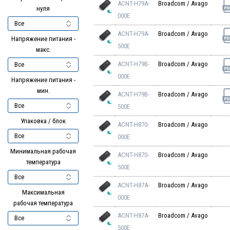
ACNT-H79A-
Broadcom / Avago
нуля
000E
ACNT-H79A-
Broadcom / Avago
Напряжение питания -
500E
макс.
ACNT-H79B-
Broadcom / Avago
000E
Напряжение питания -
мин.
ACNT-H79B-
Broadcom / Avago
500E
Упаковка / блок
ACNT-H870-
Broadcom / Avago
000E
Минимальная рабочая
ACNT-H870-
Broadcom / Avago
температура
500E
ACNT-H87A-
Broadcom / Avago
Максимальная
000E
рабочая температура
ACNT-H87A-
Broadcom / Avago
500E