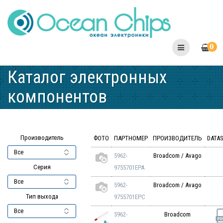
Skip
to
content
0
Каталог электронных
компонентов
Производитель
ФОТО
ПАРТНОМЕР
ПРОИЗВОДИТЕЛЬ
DATA
5962-
Broadcom / Avago
Серия
9755701EPA
5962-
Broadcom / Avago
Тип выхода
9755701EPC
5962-
Broadcom