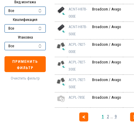
Вид монтажа
ACNT-H87B-
Broadcom / Avago
000E
Квалификация
ACNT-H87B-
Broadcom / Avago
500E
Упаковка
ACPL-782T-
Broadcom / Avago
000E
ПРИМЕНИТЬ
ACPL-782T-
Broadcom / Avago
ФИЛЬТР
300E
Очистить фильтр
ACPL-782T-
Broadcom / Avago
500E
ACPL-785E
Broadcom / Avago
1
2
...
9