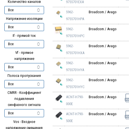
Количество каналов
9755701EXA
5962-
Broadcom / Avago
Напряжение изоляции
9755701HPA
5962-
Broadcom / Avago
If - прямой ток
9755701HPC
5962-
Broadcom / Avago
Vf - прямое
9755701HXA
напряжение
5962-
Broadcom / Avago
9755701HYA
Полоса пропускания
5962-
Broadcom / Avago
9755701HYC
CMRR - Коэффициент
ACNT-H790-
Broadcom / Avago
подавления
000E
синфазного сигнала
ACNT-H790-
Broadcom / Avago
500E
Vos - Входное
напряжение смещения