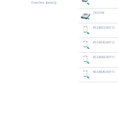
Очистить фильтр
2913199
85.DA320.B011C
85.DA340.B011C
85.DA360.B011C
85.DA3A0.B011C