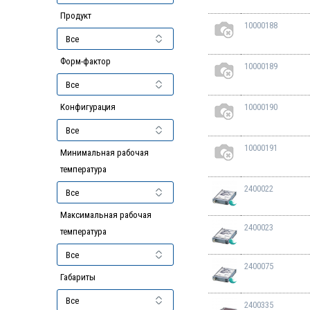
Продукт
10000188
Форм-фактор
10000189
Конфигурация
10000190
10000191
Минимальная рабочая
температура
2400022
Максимальная рабочая
2400023
температура
2400075
Габариты
2400335