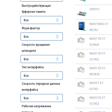
Быстродействующая
2403331
буферная память
96HD1000G-ST-
Форм-фактор
WD7K2
96HD1TB-ST-
Скорость вращения
SG5KA1
шпинделя
96HD1TB-ST-
SG7KE2
Тип интерфейса
96HD1TB-ST-
WD5KA1
96HD2T-ST-
Скорость передачи данных
SG7KG
интерфейса
96HD2TB-ST-
SG7KE2
Рабочее напряжение