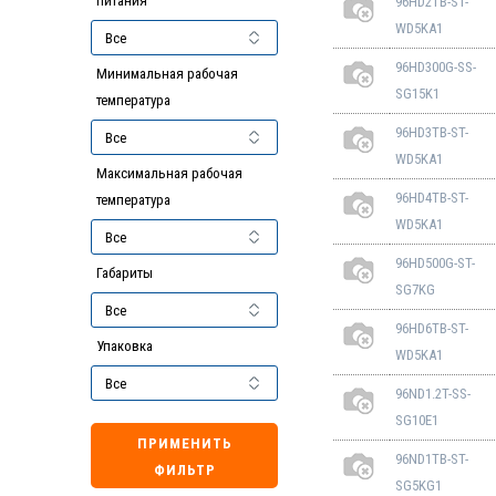
питания
96HD2TB-ST-
WD5KA1
96HD300G-SS-
Минимальная рабочая
SG15K1
температура
96HD3TB-ST-
WD5KA1
Максимальная рабочая
96HD4TB-ST-
температура
WD5KA1
96HD500G-ST-
Габариты
SG7KG
96HD6TB-ST-
Упаковка
WD5KA1
96ND1.2T-SS-
SG10E1
ПРИМЕНИТЬ
96ND1TB-ST-
ФИЛЬТР
SG5KG1