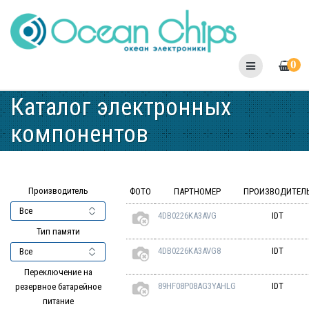
Skip
to
content
0
Каталог электронных
компонентов
Производитель
ФОТО
ПАРТНОМЕР
ПРОИЗВОДИТЕЛ
4DB0226KA3AVG
IDT
Тип памяти
4DB0226KA3AVG8
IDT
Переключение на
89HF08P08AG3YAHLG
IDT
резервное батарейное
питание