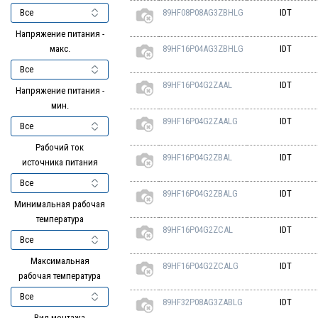
89HF08P08AG3ZBHLG
IDT
Напряжение питания -
макс.
89HF16P04AG3ZBHLG
IDT
89HF16P04G2ZAAL
IDT
Напряжение питания -
мин.
89HF16P04G2ZAALG
IDT
Рабочий ток
89HF16P04G2ZBAL
IDT
источника питания
89HF16P04G2ZBALG
IDT
Минимальная рабочая
температура
89HF16P04G2ZCAL
IDT
Максимальная
89HF16P04G2ZCALG
IDT
рабочая температура
89HF32P08AG3ZABLG
IDT
Вид монтажа