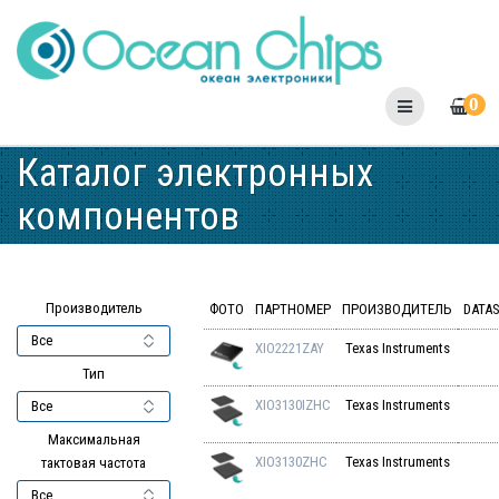
Skip
to
content
0
Каталог электронных
компонентов
Производитель
ФОТО
ПАРТНОМЕР
ПРОИЗВОДИТЕЛЬ
DATA
XIO2221ZAY
Texas Instruments
Тип
XIO3130IZHC
Texas Instruments
Максимальная
XIO3130ZHC
Texas Instruments
тактовая частота