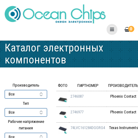
Skip
to
content
0
Каталог электронных
компонентов
Производитель
ФОТО
ПАРТНОМЕР
ПРОИЗВОДИТЕЛ
2746087
Phoenix Contact
Тип
2746977
Phoenix Contact
Рабочее напряжение
74LVC161284DGGRG4
Texas Instruments
питания