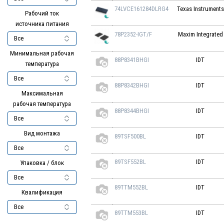
74LVCE161284DLRG4
Texas Instruments
Рабочий ток
источника питания
78P2352-IGT/F
Maxim Integrated
Минимальная рабочая
88P8341BHGI
IDT
температура
88P8342BHGI
IDT
Максимальная
рабочая температура
88P8344BHGI
IDT
Вид монтажа
89TSF500BL
IDT
89TSF552BL
IDT
Упаковка / блок
89TTM552BL
IDT
Квалификация
89TTM553BL
IDT