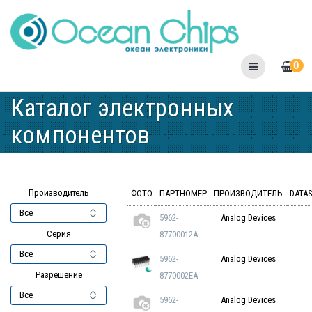
Skip
to
content
0
Каталог электронных
компонентов
Производитель
ФОТО
ПАРТНОМЕР
ПРОИЗВОДИТЕЛЬ
DATA
5962-
Analog Devices
Серия
87700012A
5962-
Analog Devices
Разрешение
8770002EA
5962-
Analog Devices