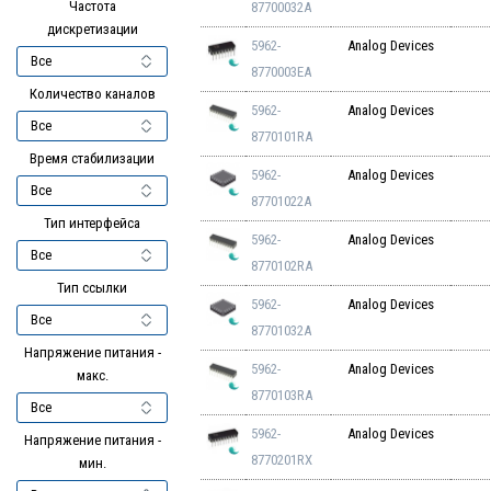
Частота
87700032A
дискретизации
5962-
Analog Devices
8770003EA
Количество каналов
5962-
Analog Devices
8770101RA
Время стабилизации
5962-
Analog Devices
87701022A
Тип интерфейса
5962-
Analog Devices
8770102RA
Тип ссылки
5962-
Analog Devices
87701032A
Напряжение питания -
5962-
Analog Devices
макс.
8770103RA
5962-
Analog Devices
Напряжение питания -
8770201RX
мин.