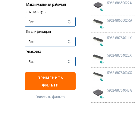
5962-88650022A
Максимальная рабочая
температура
5962-8865002RA
Квалификация
5962-8876401LX
Упаковка
5962-8876402LX
5962-8876403XX
ПРИМЕНИТЬ
ФИЛЬТР
5962-88764043A
Очистить фильтр