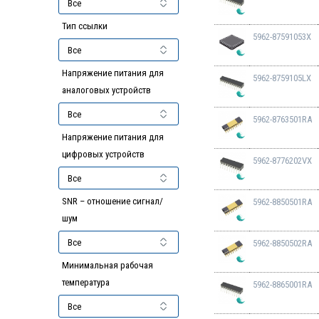
Тип ссылки
5962-87591053X
Напряжение питания для
5962-8759105LX
аналоговых устройств
5962-8763501RA
Напряжение питания для
цифровых устройств
5962-8776202VX
SNR – отношение сигнал/
5962-8850501RA
шум
5962-8850502RA
Минимальная рабочая
температура
5962-8865001RA