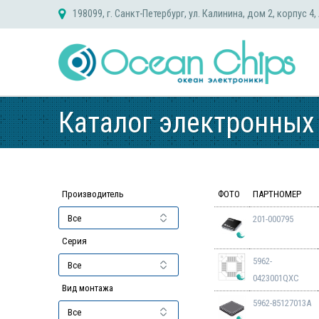
Skip
198099, г. Санкт-Петербург, ул. Калинина, дом 2, корпус 4,
to
content
Каталог электронных
Производитель
ФОТО
ПАРТНОМЕР
201-000795
Серия
5962-
0423001QXC
Вид монтажа
5962-85127013A