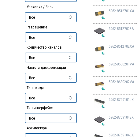
Упаковка / блок
5962-8512701XA
Разрешение
5962-85127023A
5962-8512702XA
Количество каналов
5962-8680201VA
Частота дискретизации
5962-8680202VA
Тип входа
5962-8759101LX
Тип интерфейса
5962-87591043X
Архитектура
5962-8759104LX