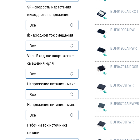
SR - скорость нарастания
BUF01900AIDRCT
выходного напряжения
BUF01900AIPW
Ib - Входной ток смещения
BUF01900AIPWR
Vos - Входное напряжение
смещения нуля
BUF04701AIDGSR
Напряжение питания - макс.
BUF05703PWR
BUF05704AIPWPR
Напряжение питания - мин.
BUF06703PWR
Рабочий ток источника
питания