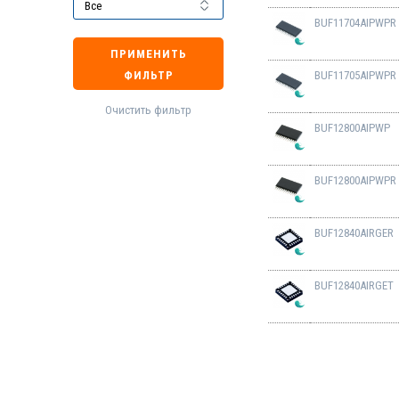
BUF11704AIPWPR
ПРИМЕНИТЬ
ФИЛЬТР
BUF11705AIPWPR
Очистить фильтр
BUF12800AIPWP
BUF12800AIPWPR
BUF12840AIRGER
BUF12840AIRGET