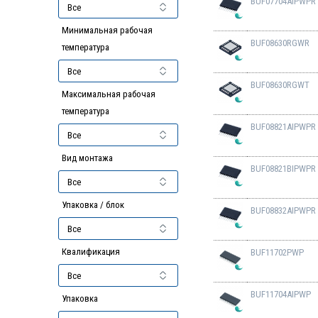
BUF07704AIPWPR
Минимальная рабочая
BUF08630RGWR
температура
BUF08630RGWT
Максимальная рабочая
температура
BUF08821AIPWPR
Вид монтажа
BUF08821BIPWPR
Упаковка / блок
BUF08832AIPWPR
Квалификация
BUF11702PWP
BUF11704AIPWP
Упаковка