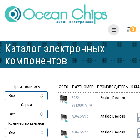
Skip
to
content
0
Каталог электронных
компонентов
Производитель
ФОТО
ПАРТНОМЕР
ПРОИЗВОДИТЕЛЬ
DATA
5962-
Analog Devices
Серия
9313001MPA
AD626ANZ
Analog Devices
Количество каналов
AD626ARZ
Analog Devices