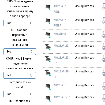
GBP - Произведение
AD626ARZ-
Analog Devices
коэффициента
усиления на ширину
REEL
полосы пропус
AD626ARZ-
Analog Devices
REEL7
SR - скорость
AD626BNZ
Analog Devices
нарастания
выходного
напряжения
AD628ARMZ
Analog Devices
AD628ARMZ-
Analog Devices
CMRR - Коэффициент
R7
подавления
синфазного сигнала
AD628ARMZ-
Analog Devices
RL
Выходной ток на
AD628ARZ
Analog Devices
канал
AD628ARZ-R7
Analog Devices
Ib - Входной ток