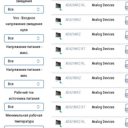
смещения
AD628ARZ-RL
Analog Devices
Vos - Входное
AD629ANZ
Analog Devices
напряжение смещения
нуля
AD629ARZ
Analog Devices
Напряжение питания -
AD629ARZ-R7
Analog Devices
макс.
AD629ARZ-RL
Analog Devices
Напряжение питания -
мин.
AD629BNZ
Analog Devices
Рабочий ток
AD629BRZ
Analog Devices
источника питания
AD629BRZ-R7
Analog Devices
Минимальная рабочая
температура
AD629BRZ-RL
Analog Devices