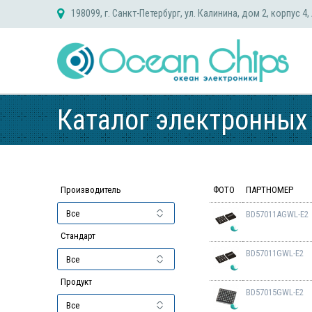
Skip
198099, г. Санкт-Петербург, ул. Калинина, дом 2, корпус 4,
to
content
Каталог электронных
Производитель
ФОТО
ПАРТНОМЕР
BD57011AGWL-E2
Стандарт
BD57011GWL-E2
Продукт
BD57015GWL-E2