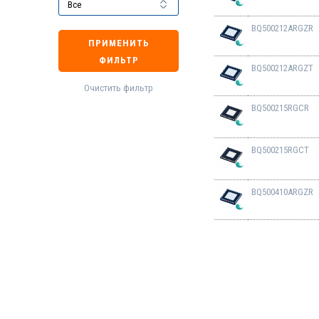
BQ500212ARGZR
ПРИМЕНИТЬ
ФИЛЬТР
BQ500212ARGZT
Очистить фильтр
BQ500215RGCR
BQ500215RGCT
BQ500410ARGZR