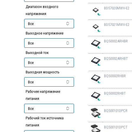
Диапазон входного
BD57020MWV-E2
напряжения
BD57021MWV-E2
Выходное напряжение
BQ50002ARHBR
Выходной ток
BQ50002ARHBT
Выходная мощность
BQ50002RHBR
Рабочее напряжение
BQ50002RHBT
питания
BQ500101DPCR
Рабочий ток источника
питания
BQ500101DPCT