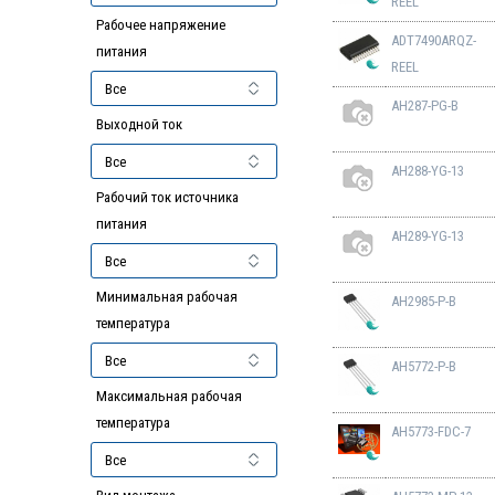
REEL
Рабочее напряжение
ADT7490ARQZ-
питания
REEL
AH287-PG-B
Выходной ток
AH288-YG-13
Рабочий ток источника
питания
AH289-YG-13
Минимальная рабочая
AH2985-P-B
температура
AH5772-P-B
Максимальная рабочая
температура
AH5773-FDC-7