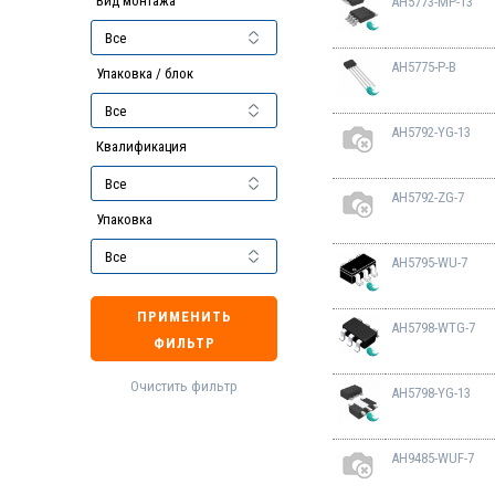
Вид монтажа
AH5773-MP-13
AH5775-P-B
Упаковка / блок
AH5792-YG-13
Квалификация
AH5792-ZG-7
Упаковка
AH5795-WU-7
ПРИМЕНИТЬ
AH5798-WTG-7
ФИЛЬТР
Очистить фильтр
AH5798-YG-13
AH9485-WUF-7