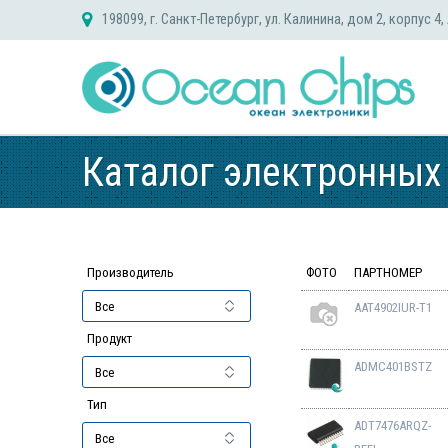
Skip
198099, г. Санкт-Петербург, ул. Калинина, дом 2, корпус 4,
to
content
Каталог электронных
Производитель
ФОТО
ПАРТНОМЕР
AAT4902IUR-T1
Продукт
ADMC401BSTZ
Тип
ADT7476ARQZ-