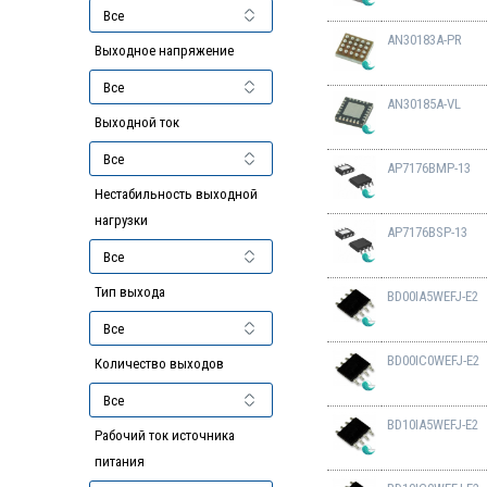
AN30183A-PR
Выходное напряжение
AN30185A-VL
Выходной ток
AP7176BMP-13
Нестабильность выходной
нагрузки
AP7176BSP-13
Тип выхода
BD00IA5WEFJ-E2
BD00IC0WEFJ-E2
Количество выходов
BD10IA5WEFJ-E2
Рабочий ток источника
питания