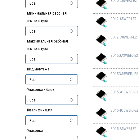
BD10IC0WEFJ-E2
Минимальная рабочая
BD12IA5WEFJ-E2
температура
BD12IC0WEFJ-E2
Максимальная рабочая
температура
BD15GA3WEFJ-E2
Вид монтажа
BD15GA5WEFJ-E2
Упаковка / блок
BD15GC0WEFJ-E2
Квалификация
BD15HC5WEFJ-E2
BD15IA5WEFJ-E2
Упаковка