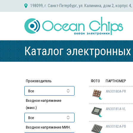
Skip
198099, г. Санкт-Петербург, ул. Калинина, дом 2, корпус 4,
to
content
Каталог электронных
Производитель
ФОТО
ПАРТНОМЕР
AN30180A-PR
Входное напряжение
(макс.)
AN30181A-VL
AN30182A-PB
Входное напряжение МИН.