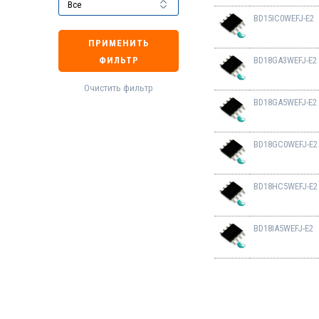
BD15IC0WEFJ-E2
ПРИМЕНИТЬ
ФИЛЬТР
BD18GA3WEFJ-E2
Очистить фильтр
BD18GA5WEFJ-E2
BD18GC0WEFJ-E2
BD18HC5WEFJ-E2
BD18IA5WEFJ-E2