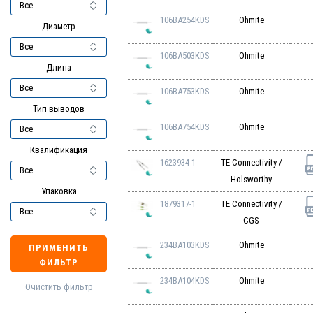
106BA254KDS
Ohmite
Диаметр
106BA503KDS
Ohmite
Длина
106BA753KDS
Ohmite
Тип выводов
106BA754KDS
Ohmite
Квалификация
1623934-1
TE Connectivity /
Holsworthy
Упаковка
1879317-1
TE Connectivity /
CGS
234BA103KDS
Ohmite
ПРИМЕНИТЬ
ФИЛЬТР
234BA104KDS
Ohmite
Очистить фильтр