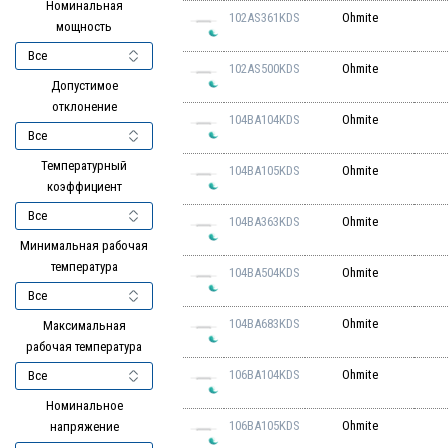
Номинальная
102AS361KDS
Ohmite
мощность
102AS500KDS
Ohmite
Допустимое
отклонение
104BA104KDS
Ohmite
Температурный
104BA105KDS
Ohmite
коэффициент
104BA363KDS
Ohmite
Минимальная рабочая
температура
104BA504KDS
Ohmite
104BA683KDS
Ohmite
Максимальная
рабочая температура
106BA104KDS
Ohmite
Номинальное
106BA105KDS
Ohmite
напряжение