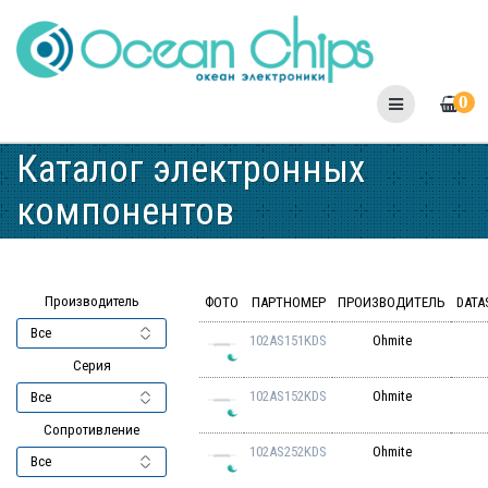
Skip
to
content
0
Каталог электронных
компонентов
Производитель
ФОТО
ПАРТНОМЕР
ПРОИЗВОДИТЕЛЬ
DATA
102AS151KDS
Ohmite
Серия
102AS152KDS
Ohmite
Сопротивление
102AS252KDS
Ohmite