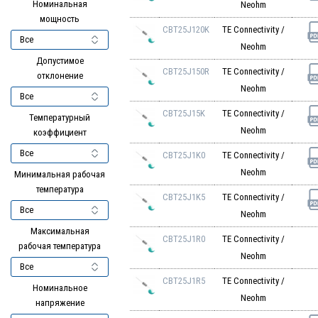
Номинальная
Neohm
мощность
CBT25J120K
TE Connectivity /
Neohm
Допустимое
CBT25J150R
TE Connectivity /
отклонение
Neohm
CBT25J15K
TE Connectivity /
Температурный
Neohm
коэффициент
CBT25J1K0
TE Connectivity /
Neohm
Минимальная рабочая
температура
CBT25J1K5
TE Connectivity /
Neohm
Максимальная
CBT25J1R0
TE Connectivity /
рабочая температура
Neohm
CBT25J1R5
TE Connectivity /
Номинальное
Neohm
напряжение