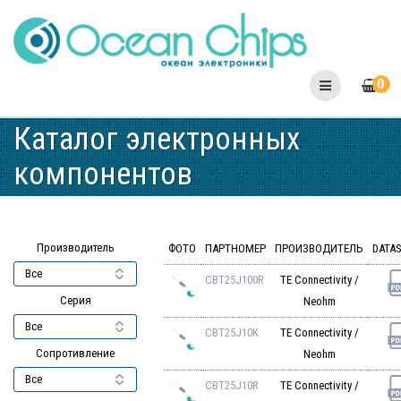
Skip
to
content
0
Каталог электронных
компонентов
Производитель
ФОТО
ПАРТНОМЕР
ПРОИЗВОДИТЕЛЬ
DATA
CBT25J100R
TE Connectivity /
Серия
Neohm
CBT25J10K
TE Connectivity /
Сопротивление
Neohm
CBT25J10R
TE Connectivity /