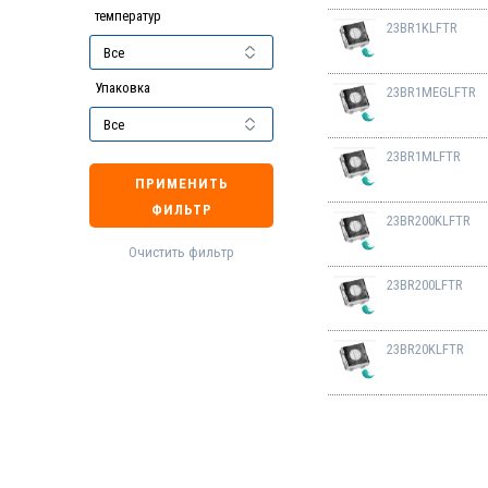
температур
23BR1KLFTR
Упаковка
23BR1MEGLFTR
23BR1MLFTR
ПРИМЕНИТЬ
ФИЛЬТР
23BR200KLFTR
Очистить фильтр
23BR200LFTR
23BR20KLFTR