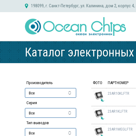
Skip
198099, г. Санкт-Петербург, ул. Калинина, дом 2, корпус 4,
to
content
Каталог электронных
Производитель
ФОТО
ПАРТНОМЕР
23AR10KLFTR
Серия
23AR1KLFTR
Тип выводов
23AR1MEGLFTR