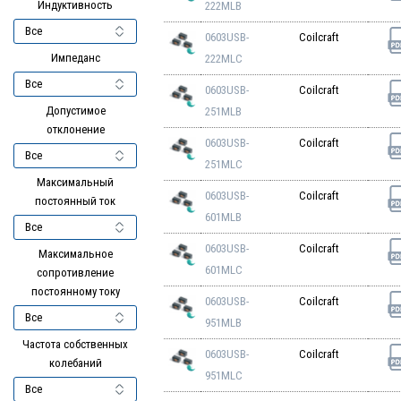
Индуктивность
222MLB
0603USB-
Coilcraft
Импеданс
222MLC
0603USB-
Coilcraft
Допустимое
251MLB
отклонение
0603USB-
Coilcraft
251MLC
Максимальный
0603USB-
Coilcraft
постоянный ток
601MLB
0603USB-
Coilcraft
Максимальное
601MLC
сопротивление
постоянному току
0603USB-
Coilcraft
951MLB
Частота собственных
0603USB-
Coilcraft
колебаний
951MLC