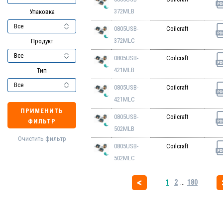
372MLB
Упаковка
0805USB-
Coilcraft
372MLC
Продукт
0805USB-
Coilcraft
421MLB
Тип
0805USB-
Coilcraft
421MLC
ПРИМЕНИТЬ
0805USB-
Coilcraft
ФИЛЬТР
502MLB
Очистить фильтр
0805USB-
Coilcraft
502MLC
1
2
...
180