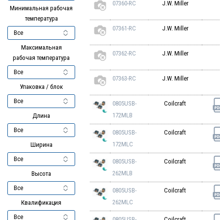
07360-RC
J.W. Miller
Минимальная рабочая
температура
07361-RC
J.W. Miller
Максимальная
07362-RC
J.W. Miller
рабочая температура
07363-RC
J.W. Miller
Упаковка / блок
0805USB-
Coilcraft
172MLB
Длина
0805USB-
Coilcraft
172MLC
Ширина
0805USB-
Coilcraft
262MLB
Высота
0805USB-
Coilcraft
262MLC
Квалификация
0805USB-
Coilcraft