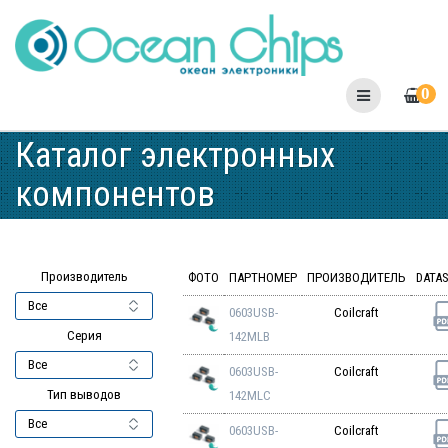
Skip
to
content
0
Каталог электронных
компонентов
Производитель
ФОТО
ПАРТНОМЕР
ПРОИЗВОДИТЕЛЬ
DATA
0603USB-
Coilcraft
Серия
142MLB
0603USB-
Coilcraft
Тип выводов
142MLC
0603USB-
Coilcraft