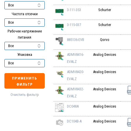
3-111-353
Schurter
Частота отсечки
3-115-037
Schurter
Рабочее напряжение
питания
885136-EVB
Qorvo
Упаковка
ADMV8416-
Analog Devices
EVALZ
ADMV8420-
Analog Devices
ПРИМЕНИТЬ
EVALZ
ФИЛЬТР
ADMV8432-
Analog Devices
Очистить фильтр
EVALZ
DC048A
Analog Devices
DC104B-A
Analog Devices