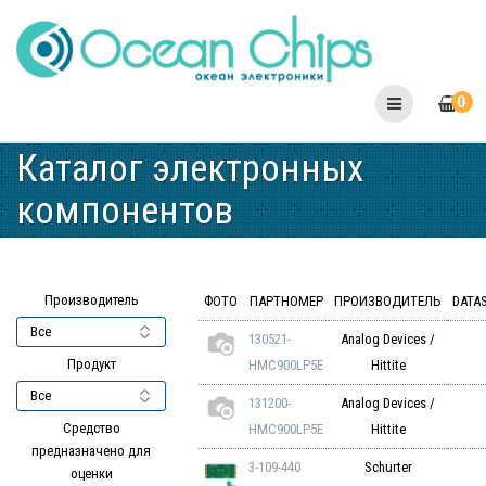
Skip
to
content
0
Каталог электронных
компонентов
Производитель
ФОТО
ПАРТНОМЕР
ПРОИЗВОДИТЕЛЬ
DATA
130521-
Analog Devices /
Продукт
HMC900LP5E
Hittite
131200-
Analog Devices /
Средство
HMC900LP5E
Hittite
предназначено для
3-109-440
Schurter
оценки