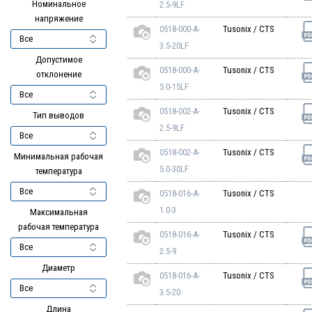
Номинальное
2.5-9LF
напряжение
0518-000-A-
Tusonix / CTS
3.5-20LF
Допустимое
0518-000-A-
Tusonix / CTS
отклонение
5.0-15LF
0518-002-A-
Tusonix / CTS
Тип выводов
2.5-9LF
0518-002-A-
Tusonix / CTS
Минимальная рабочая
5.0-30LF
температура
0518-016-A-
Tusonix / CTS
1.0-3
Максимальная
рабочая температура
0518-016-A-
Tusonix / CTS
2.5-9
Диаметр
0518-016-A-
Tusonix / CTS
3.5-20
Длина