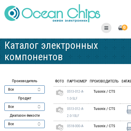
Skip
to
content
0
Каталог электронных
компонентов
Производитель
ФОТО
ПАРТНОМЕР
ПРОИЗВОДИТЕЛЬ
DATA
0513-012-A-
Tusonix / CTS
Продукт
1.0-5LF
0513-012-A-
Tusonix / CTS
Диапазон ёмкости
2.0-10LF
0518-000-A-
Tusonix / CTS