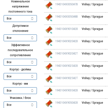
Номинальное
194D104X0050A7B
Vishay / Sprague
напряжение
постоянного тока
194D104X0050A8B
Vishay / Sprague
Допустимое
194D104X9010A2B
Vishay / Sprague
отклонение
194D104X9020A2B
Vishay / Sprague
Эффективное
последовательное
194D104X9020A2T
Vishay / Sprague
сопротивление
194D104X9025A2B
Vishay / Sprague
Корпус - дюймы
194D104X9025A2T
Vishay / Sprague
Корпус - мм
194D104X9035A2B
Vishay / Sprague
Упаковка / блок
194D104X9050A2B
Vishay / Sprague