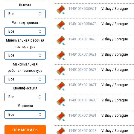
Высота
194D104X9050A2T
Vishay / Sprague
Рег. код произв.
194D104X9050A7B
Vishay / Sprague
194D105X0010A2B
Vishay / Sprague
Минимальная рабочая
температура
194D105X0010A2T
Vishay / Sprague
Максимальная
194D105X0010A7B
Vishay / Sprague
рабочая температура
194D105X0010A7T
Vishay / Sprague
Квалификация
194D105X0010A8B
Vishay / Sprague
Упаковка
194D105X0010A8T
Vishay / Sprague
ПРИМЕНИТЬ
194D105X0010D2B
Vishay / Sprague