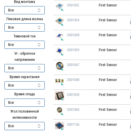
Вид монтажа
3001032
First Sensor
Пиковая длина волны
3001034
First Sensor
3001038
First Sensor
Темновой ток
3001039
First Sensor
Vr - обратное
напряжение
3001047
First Sensor
Время нарастания
3001048
First Sensor
Время спада
3001054
First Sensor
3001064
First Sensor
Угол половинной
интенсивности
3001156
First Sensor