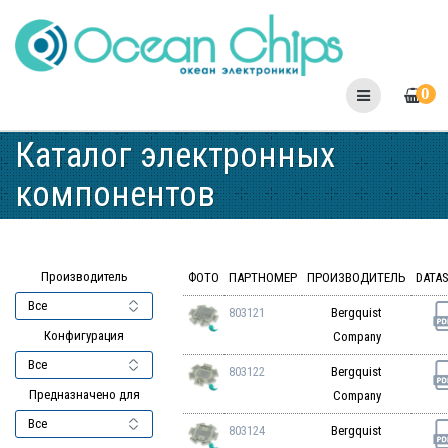
Skip
to
content
0
Каталог электронных
компонентов
Производитель
ФОТО
ПАРТНОМЕР
ПРОИЗВОДИТЕЛЬ
DATA
803121
Bergquist
Конфигурация
Company
803122
Bergquist
Предназначено для
Company
803124
Bergquist