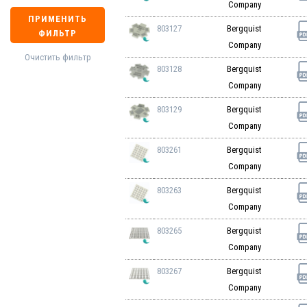
Company
ПРИМЕНИТЬ
803127
Bergquist
ФИЛЬТР
Company
Очистить фильтр
803128
Bergquist
Company
803129
Bergquist
Company
803261
Bergquist
Company
803263
Bergquist
Company
803265
Bergquist
Company
803267
Bergquist
Company