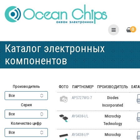
Skip
to
content
0
Каталог электронных
компонентов
Производитель
ФОТО
ПАРТНОМЕР
ПРОИЗВОДИТЕЛЬ
DATA
AP5727WG-7
Diodes
Серия
Incorporated
AY0438-I/L
Microchip
Количество цифр
Technology
AY0438-I/P
Microchip