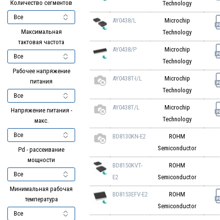
Количество сегментов
Technology
AY0438/L
Microchip
Максимальная
Technology
тактовая частота
AY0438/P
Microchip
Technology
Рабочее напряжение
AY0438T-I/L
Microchip
питания
Technology
AY0438T/L
Microchip
Напряжение питания -
Technology
макс.
BD8130KN-E2
ROHM
Semiconductor
Pd - рассеивание
мощности
BD8150KVT-
ROHM
E2
Semiconductor
Минимальная рабочая
BD8153EFV-E2
ROHM
температура
Semiconductor