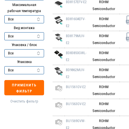
BD8157EFV-E2
ROHM
Максимальная
Semiconductor
рабочая температура
BD8160AEFV-
ROHM
E2
Semiconductor
Вид монтажа
BD8179MUV-
ROHM
E2
Semiconductor
Упаковка / блок
BD83850GWL-
ROHM
E2
Semiconductor
Упаковка
BD9862MUV-
ROHM
E2
Semiconductor
ПРИМЕНИТЬ
BU1561GV-E2
ROHM
ФИЛЬТР
Semiconductor
Очистить фильтр
BU1563GV-E2
ROHM
Semiconductor
BU1569GVW-
ROHM
E2
Semiconductor