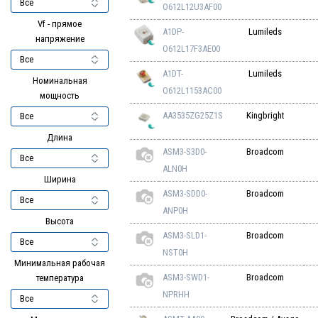
O612L12U3AF00
Vf - прямое
A1DP-
Lumileds
напряжение
O612L17F3AE00
A1DT-
Lumileds
Номинальная
O612L1153AC00
мощность
AA3535ZG25Z1S
Kingbright
Длина
ASM3-S3D0-
Broadcom
ALN0H
Ширина
ASM3-SDD0-
Broadcom
ANP0H
Высота
ASM3-SLD1-
Broadcom
NST0H
Минимальная рабочая
ASM3-SWD1-
Broadcom
температура
NPRHH