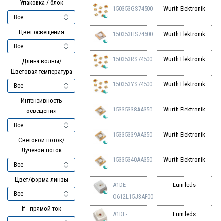
Упаковка / блок
150353GS74500
Wurth Elektronik
Цвет освещения
150353HS74500
Wurth Elektronik
150353RS74500
Wurth Elektronik
Длина волны/
Цветовая температура
150353YS74500
Wurth Elektronik
Интенсивность
15335338AA350
Wurth Elektronik
освещения
15335339AA350
Wurth Elektronik
Световой поток/
Лучевой поток
15335340AA350
Wurth Elektronik
Цвет/форма линзы
A1DE-
Lumileds
O612L15J3AF00
If - прямой ток
A1DL-
Lumileds