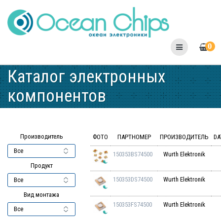
Skip
to
content
0
Каталог электронных
компонентов
Производитель
ФОТО
ПАРТНОМЕР
ПРОИЗВОДИТЕЛЬ
DA
150353BS74500
Wurth Elektronik
Продукт
150353DS74500
Wurth Elektronik
Вид монтажа
150353FS74500
Wurth Elektronik