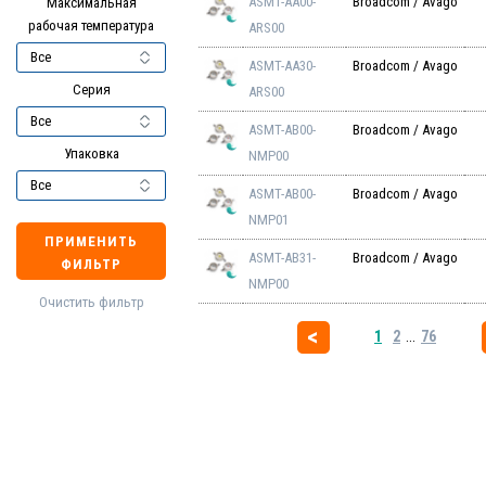
ASMT-AA00-
Broadcom / Avago
Максимальная
рабочая температура
ARS00
ASMT-AA30-
Broadcom / Avago
Серия
ARS00
ASMT-AB00-
Broadcom / Avago
Упаковка
NMP00
ASMT-AB00-
Broadcom / Avago
NMP01
ПРИМЕНИТЬ
ASMT-AB31-
Broadcom / Avago
ФИЛЬТР
NMP00
Очистить фильтр
1
2
...
76