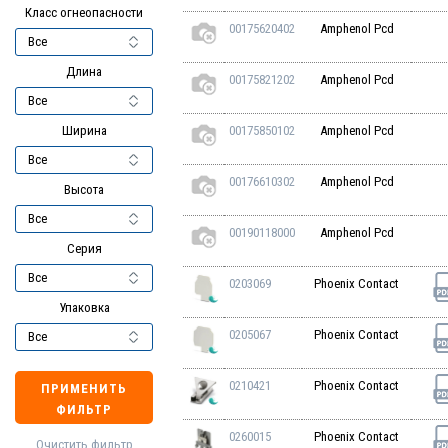
Класс огнеопасности
00175620402
Amphenol Pcd
Длина
00175821202
Amphenol Pcd
Ширина
00175850102
Amphenol Pcd
00176610302
Amphenol Pcd
Высота
00190118000
Amphenol Pcd
Серия
0203069
Phoenix Contact
Упаковка
0205067
Phoenix Contact
0210421
Phoenix Contact
ПРИМЕНИТЬ
ФИЛЬТР
0260015
Phoenix Contact
Очистить фильтр