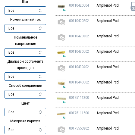
Шаг
00110420004
Amphenol Pcd
Номинальный ток
00110420202
Amphenol Pcd
00110420302
Amphenol Pcd
Номинальное
напряжение
00110430002
Amphenol Pcd
Диапазон сортамента
00110430402
Amphenol Pcd
проводов
00110440002
Amphenol Pcd
Способ соединения
00175111200
Amphenol Pcd
Цвет
00175111500
Amphenol Pcd
Материал корпуса
00175550302
Amphenol Pcd