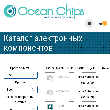
Skip
to
content
0
Каталог электронных
компонентов
Производитель
ФОТО
ПАРТНОМЕР
ПРОИЗВОДИТЕЛЬ
DATA
40552-0100
Omron Automation
Продукт
and Safety
42326-0200
Omron Automation
Рабочее напряжение
and Safety
питания
42370
Omron Automation