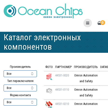
Skip
to
content
0
Каталог электронных
компонентов
Производитель
ФОТО
ПАРТНОМЕР
ПРОИЗВОДИТЕЛЬ
DATA
44531-0020
Omron Automation
Тип переключателя
and Safety
44531-0110
Omron Automation
Форма контакта
and Safety
44531-0210
Omron Automation