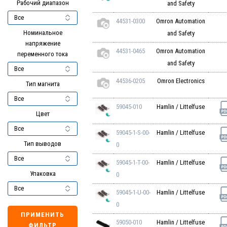
Рабочий диапазон
and Safety
44531-0300
Omron Automation
Номинальное
and Safety
напряжение
44531-0465
Omron Automation
переменного тока
and Safety
44536-0205
Omron Electronics
Тип магнита
59045-010
Hamlin / Littelfuse
Цвет
59045-1-S-00-
Hamlin / Littelfuse
Тип выводов
0
59045-1-T-00-
Hamlin / Littelfuse
Упаковка
0
59045-1-U-00-
Hamlin / Littelfuse
0
ПРИМЕНИТЬ
59050-010
Hamlin / Littelfuse
ФИЛЬТР