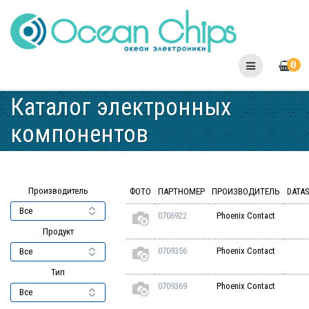
Skip
to
content
0
Каталог электронных
компонентов
Производитель
ФОТО
ПАРТНОМЕР
ПРОИЗВОДИТЕЛЬ
DATA
0706922
Phoenix Contact
Продукт
0709356
Phoenix Contact
Тип
0709369
Phoenix Contact