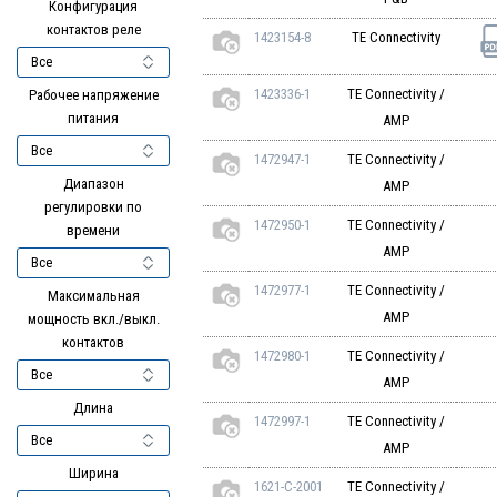
Конфигурация
контактов реле
1423154-8
TE Connectivity
1423336-1
TE Connectivity /
Рабочее напряжение
питания
AMP
1472947-1
TE Connectivity /
Диапазон
AMP
регулировки по
1472950-1
TE Connectivity /
времени
AMP
1472977-1
TE Connectivity /
Максимальная
AMP
мощность вкл./выкл.
контактов
1472980-1
TE Connectivity /
AMP
Длина
1472997-1
TE Connectivity /
AMP
Ширина
1621-C-2001
TE Connectivity /