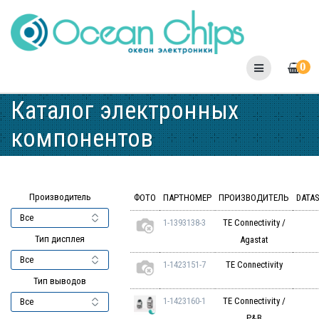
Skip
to
content
0
Каталог электронных
компонентов
Производитель
ФОТО
ПАРТНОМЕР
ПРОИЗВОДИТЕЛЬ
DATA
1-1393138-3
TE Connectivity /
Тип дисплея
Agastat
1-1423151-7
TE Connectivity
Тип выводов
1-1423160-1
TE Connectivity /
P&B