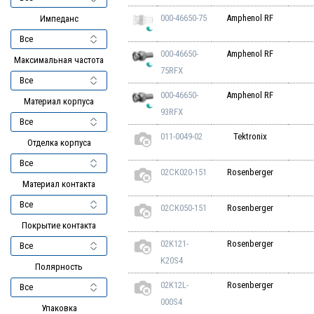
000-46650-75
Amphenol RF
Импеданс
000-46650-
Amphenol RF
Максимальная частота
75RFX
000-46650-
Amphenol RF
Материал корпуса
93RFX
011-0049-02
Tektronix
Отделка корпуса
02CK020-151
Rosenberger
Материал контакта
02CK050-151
Rosenberger
Покрытие контакта
02K121-
Rosenberger
K20S4
Полярность
02K12L-
Rosenberger
000S4
Упаковка