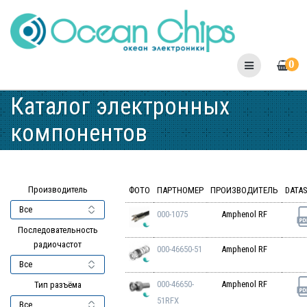
Skip
to
content
0
Каталог электронных
компонентов
Производитель
ФОТО
ПАРТНОМЕР
ПРОИЗВОДИТЕЛЬ
DATA
000-1075
Amphenol RF
Последовательность
радиочастот
000-46650-51
Amphenol RF
000-46650-
Amphenol RF
Тип разъёма
51RFX