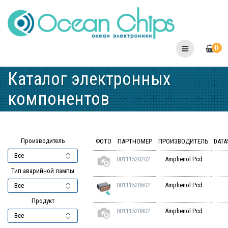
Skip
to
content
0
Каталог электронных
компонентов
Производитель
ФОТО
ПАРТНОМЕР
ПРОИЗВОДИТЕЛЬ
DATA
00111520202
Amphenol Pcd
Тип аварийной лампы
00111520602
Amphenol Pcd
Продукт
00111520802
Amphenol Pcd