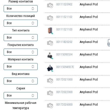
Размер контактов
00111520902
Amphenol Pcd
Количество позиций
00111521102
Amphenol Pcd
00111521103
Amphenol Pcd
Тип контакта
00111820202
Amphenol Pcd
Покрытие контакта
00115093534
Amphenol Pcd
Материал контакта
00115094937E
Amphenol Pcd
Вид монтажа
00172021000
Amphenol Pcd
Серия
00172022000
Amphenol Pcd
Минимальная рабочая
00172026000
Amphenol Pcd
температура