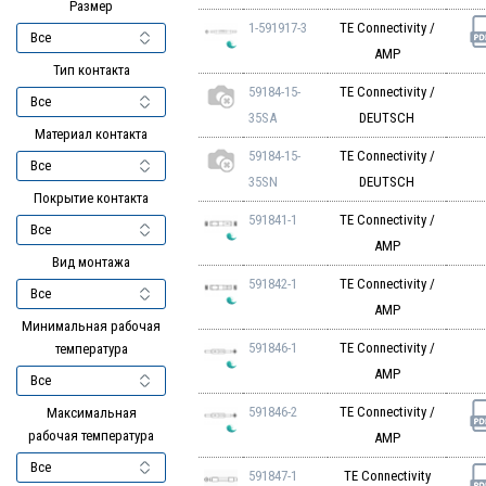
Размер
1-591917-3
TE Connectivity /
AMP
Тип контакта
59184-15-
TE Connectivity /
35SA
DEUTSCH
Материал контакта
59184-15-
TE Connectivity /
35SN
DEUTSCH
Покрытие контакта
591841-1
TE Connectivity /
AMP
Вид монтажа
591842-1
TE Connectivity /
AMP
Минимальная рабочая
591846-1
TE Connectivity /
температура
AMP
591846-2
TE Connectivity /
Максимальная
рабочая температура
AMP
591847-1
TE Connectivity