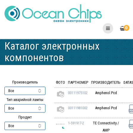
Skip
to
content
0
Каталог электронных
компонентов
Производитель
ФОТО
ПАРТНОМЕР
ПРОИЗВОДИТЕЛЬ
DATA
00111975102
Amphenol Pcd
Тип аварийной лампы
00111981002
Amphenol Pcd
Продукт
1-591917-2
TE Connectivity /
AMP