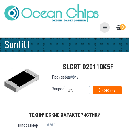
Skip
to
content
0
Sunlitt
SLCRT-020110K5F
Sunlitt
Производитель:
Запрос:
В корзину
ТЕХНИЧЕСКИЕ ХАРАКТЕРИСТИКИ
0201
Типоразмер