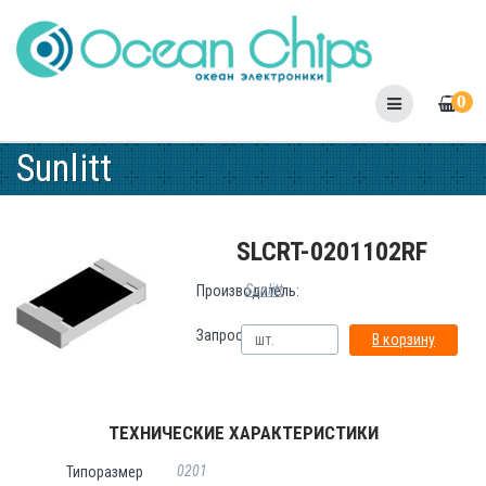
Skip
to
content
0
Sunlitt
SLCRT-0201102RF
Sunlitt
Производитель:
Запрос:
В корзину
ТЕХНИЧЕСКИЕ ХАРАКТЕРИСТИКИ
0201
Типоразмер