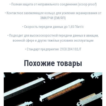
• Полная защита от неправильного соединения (scoop-proof)
• Контактное заземляющее кольцо для усиления экранирования от
ЭМИ/РЧИ (EMI/RFI)
• Скорость передачи данных до 1,65 Гбит/с
• Подходит для высокоскоростной передачи данных в авиации,
военной сфере и других тяжёлых условиях эксплуатации
• Стандарт предприятия: 21E0.204.102JT
Похожие товары