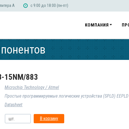
 литера А
с 9:00 до 18:00 (пн-пт)
КОМПАНИЯ
ПР
мпонентов
B-15NM/883
Microchip Technology / Atmel
Простые программируемые логические устройства (SPLD) EEPLD
Datasheet
В корзину