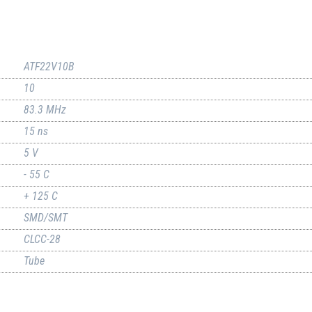
ATF22V10B
10
83.3 MHz
15 ns
5 V
- 55 C
+ 125 C
SMD/SMT
CLCC-28
Tube