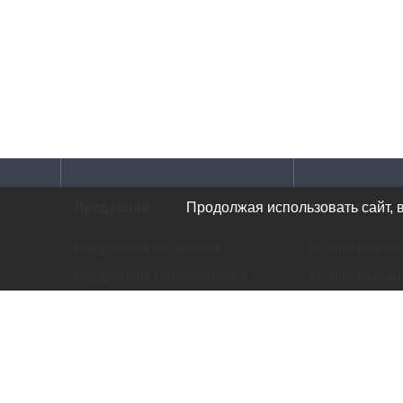
Продукция
Каталоги
Продолжая использовать сайт, 
Соединители Оптические
Каталог компон
Соединители Прямоугольные
Каталог произв
Соединители G-Серия
Каталог прибор
Соединители Цилиндрические
Трансиверы