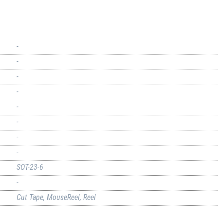
-
-
-
-
-
-
-
-
SOT-23-6
-
Cut Tape, MouseReel, Reel