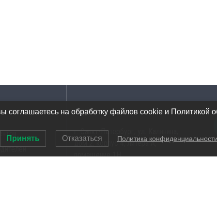
Адрес
вы соглашаетесь на обработку файлов cookie и Политикой 
г. Санкт-Петербург, ул. Калинина,
ентов
Принять
Отказаться
Политика конфиденциальност
дом 2, корпус 4, литера А,
одителей
помещение 1Н
ов инструментов
Тел.: 8 (812) 309-75-97
Email: ocean@oceanchips.ru